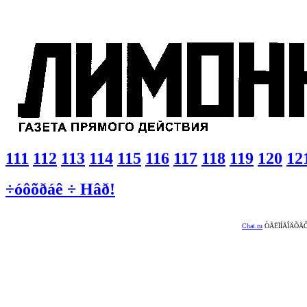
111
112
113
114
115
116
117
118
119
120
12
÷óôõðáê ÷ Hâð!
Chat.ru
ÒÅËÏÍÅÎÄÕÅÔ